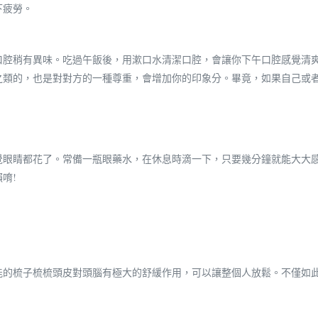
下疲勞。
口腔稍有異味。吃過午飯後，用漱口水清潔口腔，會讓你下午口腔感覺清
之類的，也是對對方的一種尊重，會增加你的印象分。畢竟，如果自己或
覺眼睛都花了。常備一瓶眼藥水，在休息時滴一下，只要幾分鐘就能大大
唷!
能的梳子梳梳頭皮對頭腦有極大的舒緩作用，可以讓整個人放鬆。不僅如