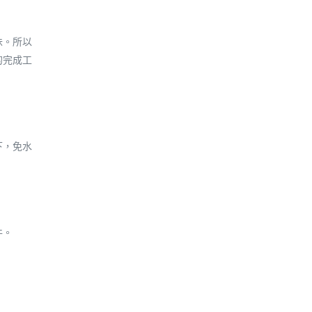
味。所以
的完成工
下，免水
件。