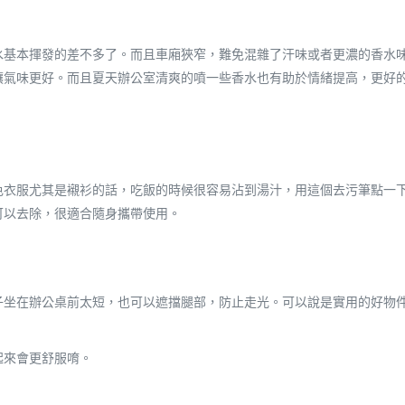
水基本揮發的差不多了。而且車廂狹窄，難免混雜了汗味或者更濃的香水
讓氣味更好。而且夏天辦公室清爽的噴一些香水也有助於情緒提高，更好
色衣服尤其是襯衫的話，吃飯的時候很容易沾到湯汁，用這個去污筆點一
可以去除，很適合隨身攜帶使用。
子坐在辦公桌前太短，也可以遮擋腿部，防止走光。可以說是實用的好物
起來會更舒服唷。