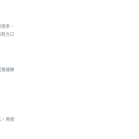
爽很多，
者對方口
感覺緩解
此，用按