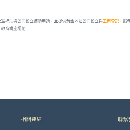
公室補助與公司設立補助申請，並提供黃金地址公司設立與
工商登記
，服
，教育講座場地。
相關連結
聯繫