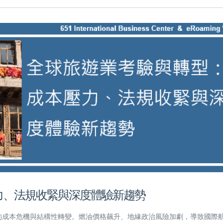
力、法規收緊與深度體驗新趨勢
有的成本危機與結構性轉變。燃油價格飆升、地緣政治風險加劇，導致國際