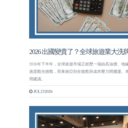
2026 出國變貴了？全球旅遊業大
2026年下半年，全球旅遊市場正經歷一場由高油價、
過度觀光挑戰，而東南亞則在復甦與成本壓力間擺盪。
用建議。
JUL232026