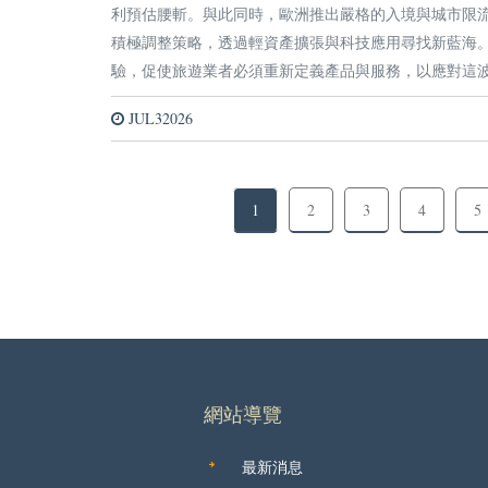
利預估腰斬。與此同時，歐洲推出嚴格的入境與城市限
積極調整策略，透過輕資產擴張與科技應用尋找新藍海
驗，促使旅遊業者必須重新定義產品與服務，以應對這
JUL32026
1
2
3
4
5
網站導覽
最新消息