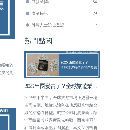
商務/創業
184
產業快訊
29
外籍人士設址登記
2
熱門點閱
臨嚴峻的
發展的實
2026 出國變貴了？全球旅遊業大
洗牌與你的荷包效應
2026年下半年，全球旅遊市場正經歷一場
由高油價、地緣政治與在地反觀光情緒交
織的結構性轉型。航空公司利潤腰斬，歐
洲面臨嚴峻的過度觀光挑戰，而東南亞則
在復甦與成本壓力間擺盪。本文深度剖析