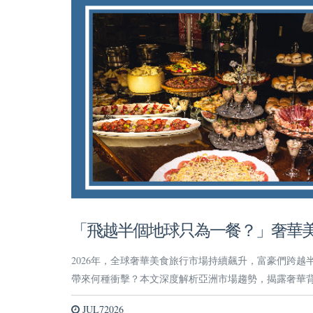
「飛越半個地球只為一餐？」奢華
2026年，全球奢華美食旅行市場持續飆升，富豪們跨
帶來何種衝擊？本文深度解析亞洲市場趨勢，揭露奢華
JUL72026