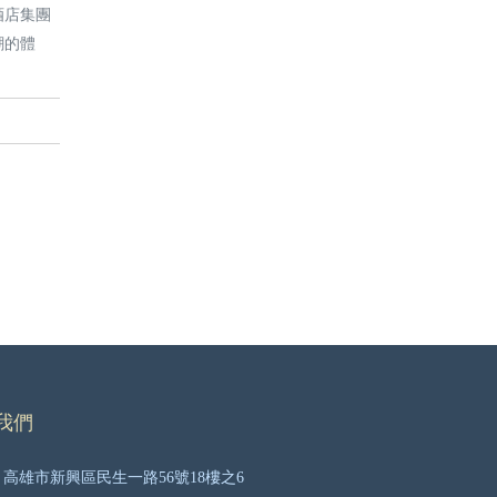
酒店集團
潮的體
我們
高雄市新興區民生一路56號18樓之6