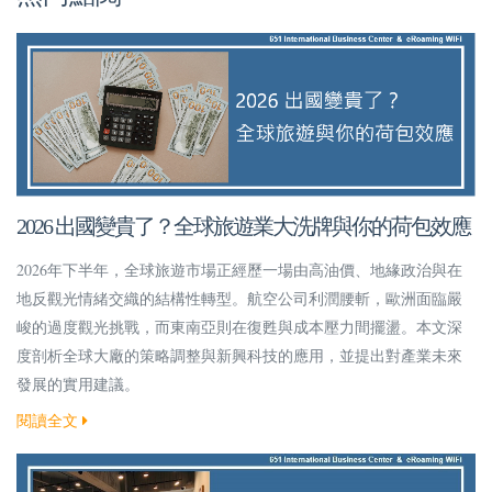
2026 出國變貴了？全球旅遊業大洗牌與你的荷包效應
2026年下半年，全球旅遊市場正經歷一場由高油價、地緣政治與在
地反觀光情緒交織的結構性轉型。航空公司利潤腰斬，歐洲面臨嚴
峻的過度觀光挑戰，而東南亞則在復甦與成本壓力間擺盪。本文深
度剖析全球大廠的策略調整與新興科技的應用，並提出對產業未來
發展的實用建議。
閱讀全文