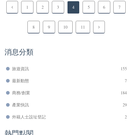
1
2
3
4
5
6
7
8
9
10
11
消息分類
旅遊資訊
155
最新動態
7
商務/創業
184
產業快訊
29
外籍人士設址登記
2
熱門點閱