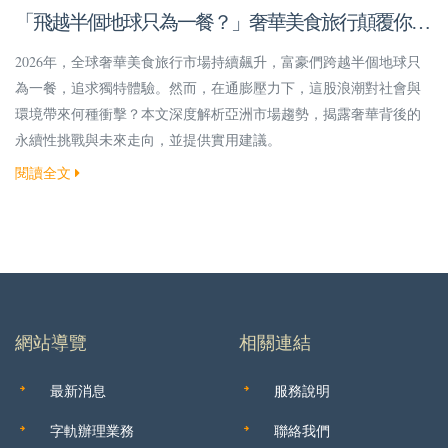
「飛越半個地球只為一餐？」奢華美食旅行顛覆你的
想像！
2026年，全球奢華美食旅行市場持續飆升，富豪們跨越半個地球只
為一餐，追求獨特體驗。然而，在通膨壓力下，這股浪潮對社會與
環境帶來何種衝擊？本文深度解析亞洲市場趨勢，揭露奢華背後的
永續性挑戰與未來走向，並提供實用建議。
閱讀全文
網站導覽
相關連結
最新消息
服務說明
字軌辦理業務
聯絡我們