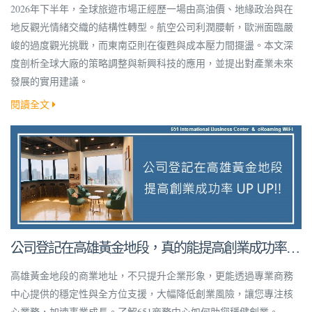
2026年下半年，全球旅遊市場正經歷一場由高油價、地緣政治與在
地反觀光情緒交織的結構性轉型。航空公司利潤腰斬，歐洲面臨嚴
峻的過度觀光挑戰，而東南亞則在復甦與成本壓力間擺盪。本文深
度剖析全球大廠的策略調整與新興科技的應用，並提出對產業未來
發展的實用建議。
閱讀全文
公司登記在高雄黃金地段，真的能提高創業成功率
嗎？
高雄黃金地段的商業地址，不只提升企業形象，更能透過專業商務
中心提供的穩定性與全方位支援，大幅降低創業風險，讓您專注核
心業務，加速事業成長。了解651商務中心如何助您穩健創業。