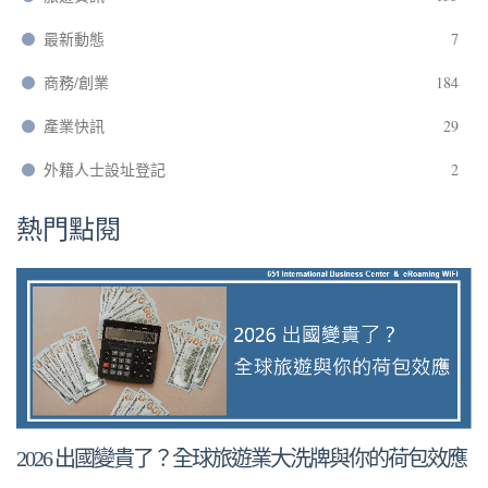
最新動態
7
商務/創業
184
產業快訊
29
外籍人士設址登記
2
熱門點閱
2026 出國變貴了？全球旅遊業大洗牌與你的荷包效應