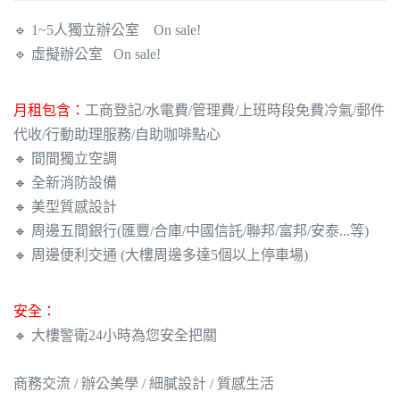
🔹 1~5人獨立辦公室 On sale!
🔹 虛擬辦公室 On sale!
月租包含：
工商登記/水電費/管理費/上班時段免費冷氣/郵件
代收/行動助理服務/自助咖啡點心
🔸 間間獨立空調
🔸 全新消防設備
🔸 美型質感設計
🔸 周邊五間銀行(匯豐/合庫/中國信託/聯邦/富邦/安泰...等)
🔸 周邊便利交通 (大樓周邊多達5個以上停車場)
安全：
🔸 大樓警衛24小時為您安全把關
商務交流 / 辦公美學 / 細膩設計 / 質感生活