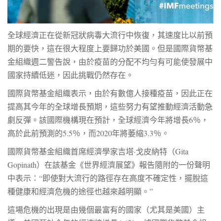
全球經濟正在從新冠狀病毒大流行中恢復，其速度比以前預
期的要快，這在很大程度上要歸功於美國。但是國際貨幣基
金組織週二警告說，由於疫苗的分配不均勻有可能使發展中
國家持續低迷，因此挑戰仍然存在。
國際貨幣基金組織表示，由於有數億人接種疫苗，因此正在
提高其今年的全球增長預期，這些努力有望推動經濟活動急
劇反彈。該國際機構現在預計，全球經濟今年將增長6％，
高於此前預測的5.5％，而2020年將萎縮3.3％。
國際貨幣基金組織首席經濟學家吉塔·戈皮納特（Gita
Gopinath）在該基金《
世界經濟展望》報告
隨附的一份聲明
中表示：“即使對大流行的路徑存在高度不確定性，擺脫這
種健康和經濟危機的途徑也越來越明顯。”
這場危機的出現是由幾個最富有的國家（尤其是美國）主