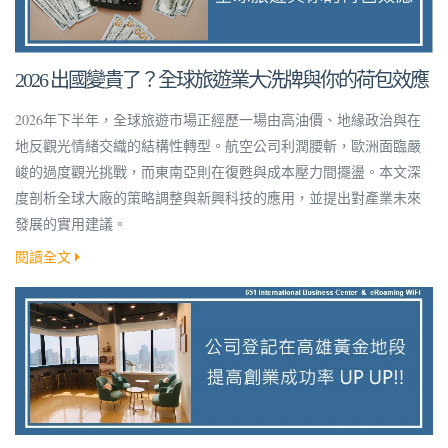
2026 出國變貴了？全球旅遊業大洗牌與你的荷包效應
2026年下半年，全球旅遊市場正經歷一場由高油價、地緣政治與在
地反觀光情緒交織的結構性轉型。航空公司利潤腰斬，歐洲面臨嚴
峻的過度觀光挑戰，而東南亞則在復甦與成本壓力間擺盪。本文深
度剖析全球大廠的策略調整與新興科技的應用，並提出對產業未來
發展的實用建議。
閱讀全文