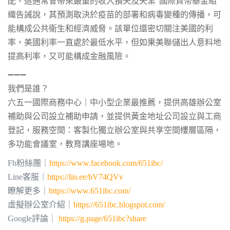
配，這通常會帶來嚴重的收入損失及失業”國際貨幣基金組
織告誡說，其預測取決於疫苗的部署和病毒變種的傳播，可
能構成公共衛生和經濟威脅。該單位還密切關注美國的利
率，美國利率一直處於最低水平，但如果美聯儲出人意料地
提高利率，又可能構成金融風險。
➖➖➖
我們是誰？
六五一國際商務中心｜中小型企業最推薦，提供
高雄辦公室
補助與公司設立補助申請，並提供黃金地址公司設立與
工商
登記
，服務空間：客製化獨立辦公室與共享空間樓層區隔，
多功能會議室，教育講座場地。
Fb粉絲團｜
https://www.facebook.com/651ibc/
Line客服｜
https://lin.ee/bV74QVv
瞭解更多｜
https://www.651ibc.com/
虛擬辦公室介紹｜
https://651ibc.blogspot.com/
Google評論｜
https://g.page/651ibc?share