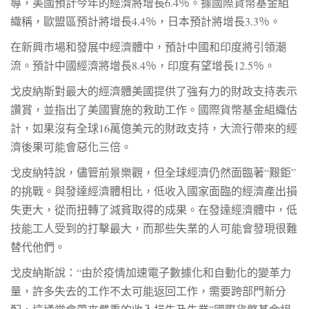
導，美國預計今年的經濟將增長6.4％。據國際貨幣基金組
織稱，歐盟區預計將增長4.4％，日本預計將增長3.3％。
在新興市場和發展中經濟體中，預計中國和印度將引領潮
流。預計中國經濟將增長8.4％，印度有望增長12.5％。
戈皮納斯對最大的經濟體美國提供了強有力的財政支持表示
讚賞，並指出了美國實施的救助工作。國際貨幣基金組織估
計，如果沒有全球16萬億美元的財政支持，大流行帶來的經
濟後果可能會惡化三倍。
戈皮納特說，儘管前景樂觀，但全球經濟仍然面臨著“艱鉅”
的挑戰。與發達經濟體相比，低收入國家面臨的經濟產出損
失更大，從而扭轉了減貧取得的成果。在發達經濟體中，低
技能工人受到的打擊最大，而那些失業的人可能會發現很難
替代他們。
戈皮納斯說：“由於疫情加速電子數據化和自動化的變革力
量，許多失去的工作不太可能返回工作，需要跨部門新分