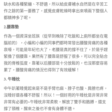
缺水和各種緊繃、不舒適，所以給皮膚補水自然是在辛苦工
作之餘的第一要務了，感覺皮膚乾燥時拿出來噴兩下整個人
都精神多了呢。
2.腰靠墊
作為一個資深坐班族（從早到晚除了吃飯和上廁所都坐在電
腦前的），小編和小編的同事們都時常發出腰酸背痛的各種
哀嚎，可能是年紀也大了，老腰是真的撐不住了，於是乎趕
緊擼了個腰靠。果然有了腰靠是舒服了很多，可以完全貼合
我的脊椎弧度，靠著以后腰部是十分放鬆的，也沒那麼容易
累了，腰酸背痛的情況也得到了有效緩解！
3. 午睡枕
中午趴著睡覺起來是不是手臂也麻、脖子也酸、肩膀也疼，
沒睡好還各種不舒服！所以！一個好用的午睡枕是非常非常
非常有必要的~午睡枕非常柔軟，解放了雙手和胳膊，還支
撐了頸椎，醒來之後也不會有身體不適。