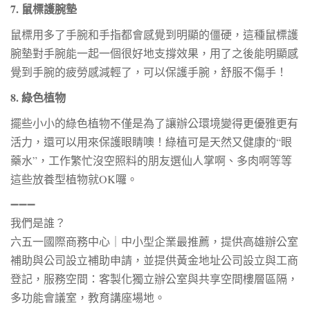
7. 鼠標護腕墊
鼠標用多了手腕和手指都會感覺到明顯的僵硬，這種鼠標護
腕墊對手腕能一起一個很好地支撐效果，用了之後能明顯感
覺到手腕的疲勞感減輕了，可以保護手腕，舒服不傷手！
8. 綠色植物
擺些小小的綠色植物不僅是為了讓辦公環境變得更優雅更有
活力，還可以用來保護眼睛噢！綠植可是天然又健康的“眼
藥水”，工作繁忙沒空照料的朋友選仙人掌啊、多肉啊等等
這些放養型植物就OK囉。
➖➖➖
我們是誰？
六五一國際商務中心｜中小型企業最推薦，提供
高雄辦公室
補助與公司設立補助申請，並提供黃金地址公司設立與
工商
登記
，服務空間：客製化獨立辦公室與共享空間樓層區隔，
多功能會議室，教育講座場地。